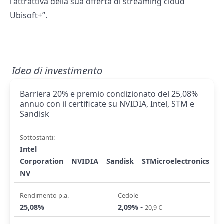
l'attrattiva della sua offerta di streaming cloud
Ubisoft+”.
Idea di investimento
Barriera 20% e premio condizionato del 25,08%
annuo con il certificate su NVIDIA, Intel, STM e
Sandisk
Sottostanti:
Intel
Corporation
NVIDIA
Sandisk
STMicroelectronics
NV
Rendimento p.a.
Cedole
-
25,08%
2,09%
20,9 €