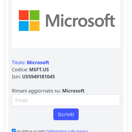
Titolo:
Microsoft
Codice:
MSFT.US
Isin:
US5949181045
Rimani aggiornato su:
Microsoft
Email per newsletter
Iscriviti
Ho letto e accetto
l'informativa sulla privacy