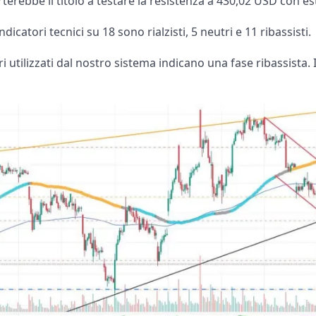
rterebbe il titolo a testare la resistenza a 430,02 USD con 
dicatori tecnici su 18 sono rialzisti, 5 neutri e 11 ribassisti.
ori utilizzati dal nostro sistema indicano una fase ribassista. 