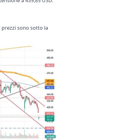
estensione a 439,85 USD.
I prezzi sono sotto la