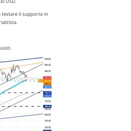
500 USD.
 testare il supporto in
alzista.
sisti.