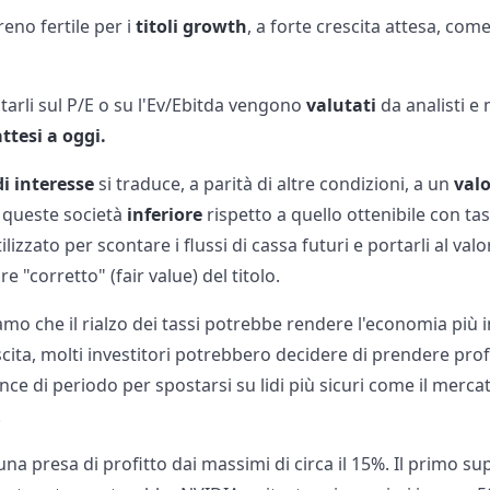
reno fertile per i
titoli growth
, a forte crescita attesa, come 
utarli sul P/E o su l'Ev/Ebitda vengono
valutati
da analisti 
attesi a oggi.
i interesse
si traduce, a parità di altre condizioni, a un
valo
 queste società
inferiore
rispetto a quello ottenibile con tass
tilizzato per scontare i flussi di cassa futuri e portarli al v
e "corretto" (fair value) del titolo.
mo che il rialzo dei tassi potrebbe rendere l'economia più i
escita, molti investitori potrebbero decidere di prendere prof
 di periodo per spostarsi su lidi più sicuri come il mercat
.
 presa di profitto dai massimi di circa il 15%. Il primo su