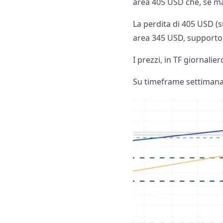
area 405 USD che, se ma
La perdita di 405 USD (s
area 345 USD, supporto 
I prezzi, in TF giornalie
Su timeframe settimanale: