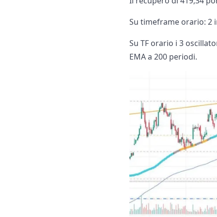
Il recupero di 419,34 po
Su timeframe orario: 2 in
Su TF orario i 3 oscillat
EMA a 200 periodi.