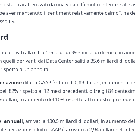
o stati caratterizzati da una volatilità molto inferiore alle a
be aver mantenuto il sentiment relativamente calmo", ha d
sso IG.
ord
no arrivati alla cifra “record” di 39,3 miliardi di euro, in au
uelli derivanti dai Data Center saliti a 35,6 miliardi di dolla
 rispetto a un anno fa.
per azione
diluito GAAP è stato di 0,89 dollari, in aumento de
ell'82% rispetto ai 12 mesi precedenti, oltre gli 84 centesi
 dollari, in aumento del 10% rispetto al trimestre preceden
vi annuali
, arrivati a 130,5 miliardi di dollari, in aumento 
ile per azione diluito GAAP è arrivato a 2,94 dollari nell’int