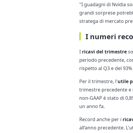
"I guadagni di Nvidia son
grandi sorprese potreb
stratega di mercato pre
I numeri rec
I
ricavi
del trimestre
so
periodo precedente, con q
rispetto al Q3 e del 93%
Per il trimestre, l'
utile 
trimestre precedente e d
non-GAAP è stato di 0,89
un anno fa.
Record anche per i
rica
all’anno precedente. L'ut