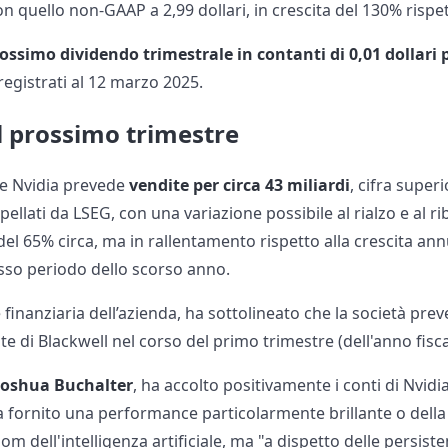
on quello non-GAAP a 2,99 dollari, in crescita del 130% rispe
ossimo dividendo trimestrale in contanti di 0,01 dollari 
i registrati al 12 marzo 2025.
l prossimo trimestre
re Nvidia prevede
vendite per circa 43 miliardi
, cifra superi
erpellati da LSEG, con una variazione possibile al rialzo e al r
el 65% circa, ma in rallentamento rispetto alla crescita an
esso periodo dello scorso anno.
ce finanziaria dell’azienda, ha sottolineato che la società p
ite di Blackwell nel corso del primo trimestre (dell'anno fisc
Joshua Buchalter
, ha accolto positivamente i conti di Nvidia,
a fornito una performance particolarmente brillante o della 
oom dell'intelligenza artificiale, ma "a dispetto delle persis