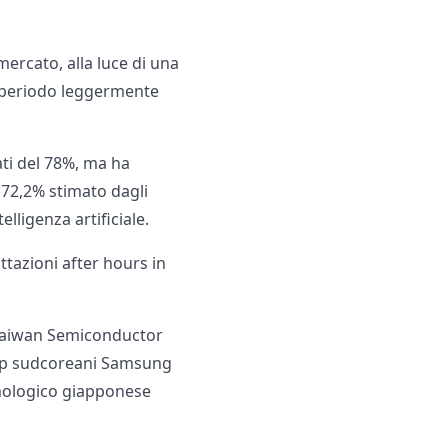
mercato, alla luce di una
o periodo leggermente
ati del 78%, ma ha
 72,2% stimato dagli
lligenza artificiale.
tazioni after hours in
, Taiwan Semiconductor
chip sudcoreani Samsung
ecnologico giapponese