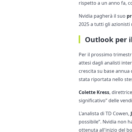
rispetto a un anno fa, c
Nvidia pagherà il suo
pr
2025 a tutti gli azionist
Outlook per i
Per il prossimo trimest
attesi dagli analisti int
crescita su base annua d
stata riportata nello st
Colette Kress
, direttri
significativo” delle vend
L'analista di TD Cowen,
possibile”. Nvidia non h
ottenuta all'inizio del b