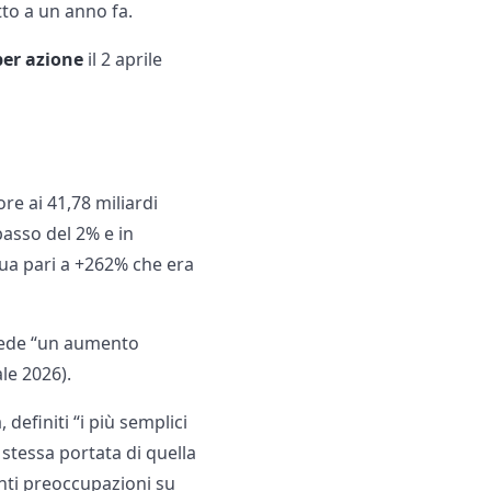
tto a un anno fa.
per azione
il 2 aprile
ore ai 41,78 miliardi
ibasso del 2% e in
nua pari a +262% che era
revede “un aumento
ale 2026).
 definiti “i più semplici
stessa portata di quella
tenti preoccupazioni su