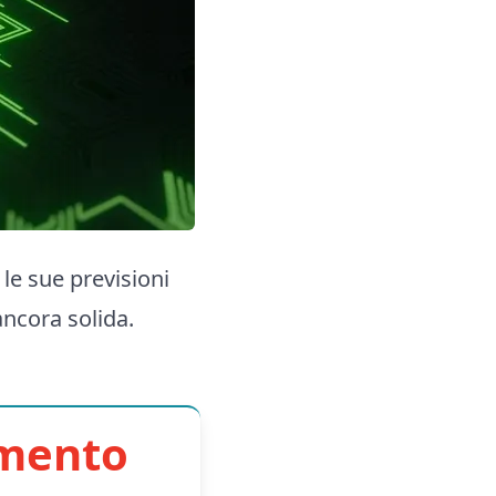
le sue previsioni
ncora solida.
imento