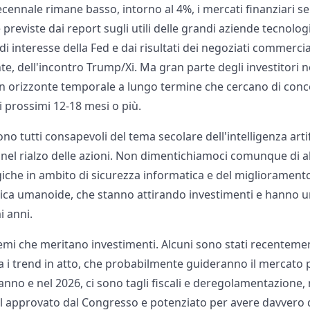
ecennale rimane basso, intorno al 4%, i mercati finanziari 
 previste dai report sugli utili delle grandi aziende tecnolog
di interesse della Fed e dai risultati dei negoziati commerc
te, dell'incontro Trump/Xi. Ma gran parte degli investitori 
 un orizzonte temporale a lungo termine che cercano di conc
i prossimi 12-18 mesi o più.
sono tutti consapevoli del tema secolare dell'intelligenza artif
nel rialzo delle azioni. Non dimentichiamoci comunque di alt
iche in ambito di sicurezza informatica e del migliorament
otica umanoide, che stanno attirando investimenti e hanno 
i anni.
emi che meritano investimenti. Alcuni sono stati recentemen
 i trend in atto, che probabilmente guideranno il mercato p
’anno e nel 2026, ci sono tagli fiscali e deregolamentazione, 
ill approvato dal Congresso e potenziato per avere davvero 