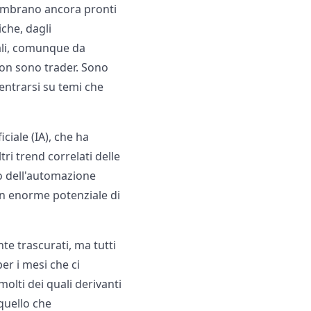
sembrano ancora pronti
iche, dagli
iali, comunque da
non sono trader. Sono
entrarsi su temi che
iciale (IA), che ha
ri trend correlati delle
o dell'automazione
un enorme potenziale di
te trascurati, ma tutti
er i mesi che ci
molti dei quali derivanti
quello che