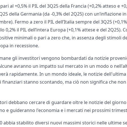
pari al +0,5% il PIL del 3Q25 della Francia (+0,2% atteso e 
 3Q25 della Germania (da -0,3% del 2Q25) con un’inflazione in
mbre). Fermo a zero il PIL dell’Italia sempre del 3Q25 (+0,1%
lo 0,2% il PIL dell’intera Europa (+0,1% attese e del 2Q25). 
ositive minimali o pari a zero che, in assenza degli stimoli
ropa in recessione.
imane gli investitori vengono bombardati da notizie proveni
 Alcune avranno un impatto sul mercato in un modo o nell'al
verà rapidamente. In un mondo ideale, le notizie dell'ultim
i finanziari stanno scontando, ma ciò non significa che non c
tori debbano cercare di guardare oltre le notizie del giorno
o e guideranno l'economia e i mercati nei prossimi trimestr
 abbia stabilito diversi nuovi massimi storici nelle ultime s