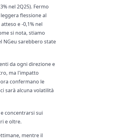
+0,3% nel 2Q25). Fermo
 leggera flessione al
 atteso e -0,1% nel
Come si nota, stiamo
 del NGeu sarebbero state
enti da ogni direzione e
tro, ma l'impatto
a ora confermano le
i sarà alcuna volatilità
 e concentrarsi sui
i e oltre.
ettimane, mentre il