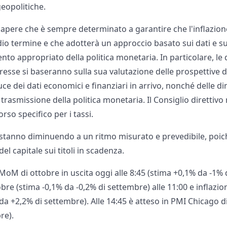
geopolitiche.
 sapere che è sempre determinato a garantire che l'inflazione 
io termine e che adotterà un approccio basato sui dati e sul
to appropriato della politica monetaria. In particolare, le 
teresse si baseranno sulla sua valutazione delle prospettive di
luce dei dati economici e finanziari in arrivo, nonché delle d
i trasmissione della politica monetaria. Il Consiglio direttiv
rso specifico per i tassi.
 stanno diminuendo a un ritmo misurato e prevedibile, poi
del capitale sui titoli in scadenza.
 MoM di ottobre in uscita oggi alle 8:45 (stima +0,1% da -1% 
tobre (stima -0,1% da -0,2% di settembre) alle 11:00 e inflazi
da +2,2% di settembre). Alle 14:45 è atteso in PMI Chicago d
re).