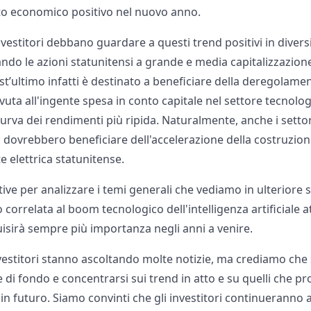
o economico positivo nel nuovo anno.
nvestitori debbano guardare a questi trend positivi in ​​diver
iando le azioni statunitensi a grande e media capitalizzazion
est’ultimo infatti è destinato a beneficiare della deregolam
ovuta all'ingente spesa in conto capitale nel settore tecnolog
urva dei rendimenti più ripida. Naturalmente, anche i settori
ità dovrebbero beneficiare dell'accelerazione della costruzion
 elettrica statunitense.
ive per analizzare i temi generali che vediamo in ulteriore
correlata al boom tecnologico dell'intelligenza artificiale 
sirà sempre più importanza negli anni a venire.
investitori stanno ascoltando molte notizie, ma crediamo che
 di fondo e concentrarsi sui trend in atto e su quelli che 
in futuro. Siamo convinti che gli investitori continueranno a 