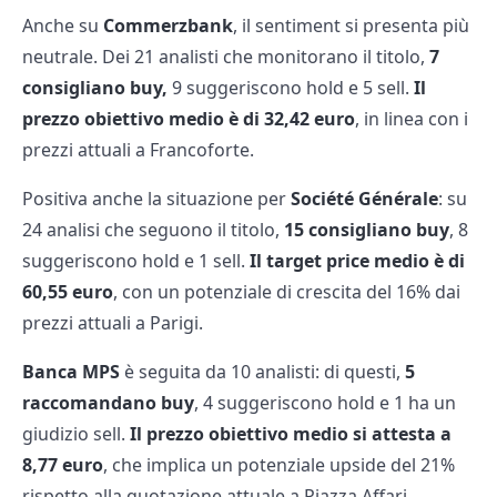
Anche su
Commerzbank
, il sentiment si presenta più
neutrale. Dei 21 analisti che monitorano il titolo,
7
consigliano buy,
9 suggeriscono hold e 5 sell.
Il
prezzo obiettivo medio è di 32,42 euro
, in linea con i
prezzi attuali a Francoforte.
Positiva anche la situazione per
Société Générale
: su
24 analisi che seguono il titolo,
15 consigliano buy
, 8
suggeriscono hold e 1 sell.
Il target price medio è di
60,55 euro
, con un potenziale di crescita del 16% dai
prezzi attuali a Parigi.
Banca MPS
è seguita da 10 analisti: di questi,
5
raccomandano buy
, 4 suggeriscono hold e 1 ha un
giudizio sell.
Il prezzo obiettivo medio si attesta a
8,77 euro
, che implica un potenziale upside del 21%
rispetto alla quotazione attuale a Piazza Affari.