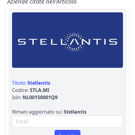
Aziende citate nell'Articolo
Titolo:
Stellantis
Codice:
STLA.MI
Isin:
NL00150001Q9
Rimani aggiornato su:
Stellantis
Email per newsletter