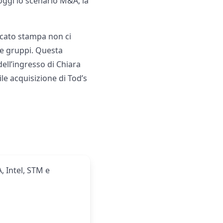
oggi lo scenario M&A, la
icato stampa non ci
due gruppi. Questa
dell’ingresso di Chiara
le acquisizione di Tod’s
, Intel, STM e