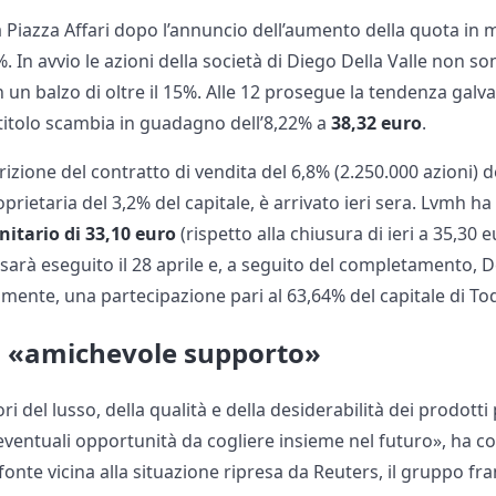
 a Piazza Affari dopo l’annuncio dell’aumento della quota in
. In avvio le azioni della società di Diego Della Valle non so
un balzo di oltre il 15%. Alle 12 prosegue la tendenza galv
il titolo scambia in guadagno dell’8,22% a
38,32 euro
.
izione del contratto di vendita del 6,8% (2.250.000 azioni) de
prietaria del 3,2% del capitale, è arrivato ieri sera. Lvmh ha
itario di 33,10 euro
(rispetto alla chiusura di ieri a 35,30 
 sarà eseguito il 28 aprile e, a seguito del completamento, D
mente, una partecipazione pari al 63,64% del capitale di Tod
 «amichevole supporto»
ri del lusso, della qualità e della desiderabilità dei prodott
ventuali opportunità da cogliere insieme nel futuro», ha c
nte vicina alla situazione ripresa da Reuters, il gruppo fra