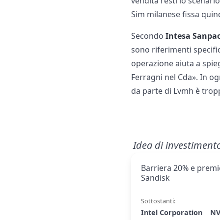
vendita resti lo scenari
Sim milanese fissa quindi
Secondo
Intesa Sanpa
sono riferimenti specifi
operazione aiuta a spiega
Ferragni nel Cda». In og
da parte di Lvmh è trop
Idea di investiment
Barriera 20% e premio
Sandisk
Sottostanti:
Intel Corporation
NV