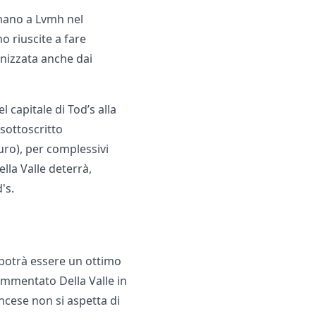
 mano a Lvmh nel
no riuscite a fare
anizzata anche dai
l capitale di Tod’s alla
 sottoscritto
euro), per complessivi
ella Valle deterrà,
's.
i potrà essere un ottimo
ommentato Della Valle in
ncese non si aspetta di