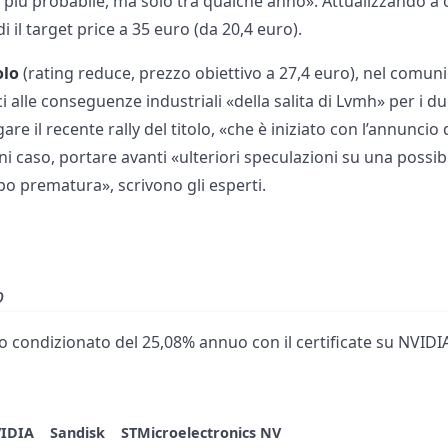
o più probabile, ma solo tra qualche anno». Attualizzando a 
 il target price a 35 euro (da 20,4 euro).
olo
(rating reduce, prezzo obiettivo a 27,4 euro), nel comun
ci alle conseguenze industriali «della salita di Lvmh» per i 
re il recente rally del titolo, «che è iniziato con l’annuncio 
ni caso, portare avanti «ulteriori speculazioni su una possibi
po prematura», scrivono gli esperti.
o
 condizionato del 25,08% annuo con il certificate su NVIDIA
IDIA
Sandisk
STMicroelectronics NV