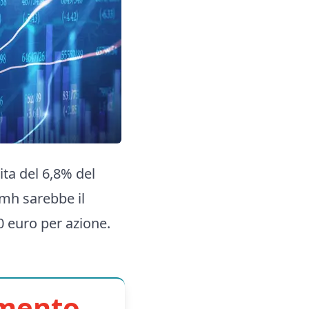
dita del 6,8% del
vmh sarebbe il
40 euro per azione.
imento