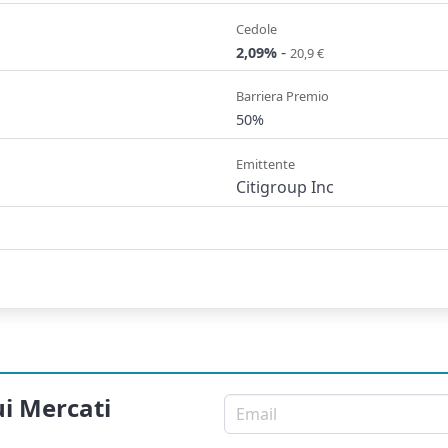
Cedole
-
2,09%
20,9 €
Barriera Premio
50%
Emittente
Citigroup Inc
ui Mercati
Email per newsletter