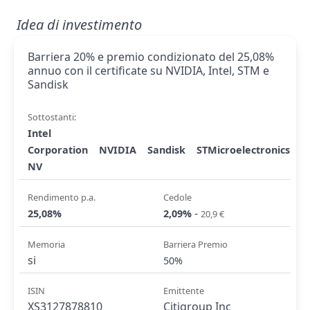
Idea di investimento
Barriera 20% e premio condizionato del 25,08%
annuo con il certificate su NVIDIA, Intel, STM e
Sandisk
Sottostanti:
Intel
Corporation
NVIDIA
Sandisk
STMicroelectronics
NV
Rendimento p.a.
Cedole
-
25,08%
2,09%
20,9 €
Memoria
Barriera Premio
si
50%
ISIN
Emittente
XS3127878810
Citigroup Inc