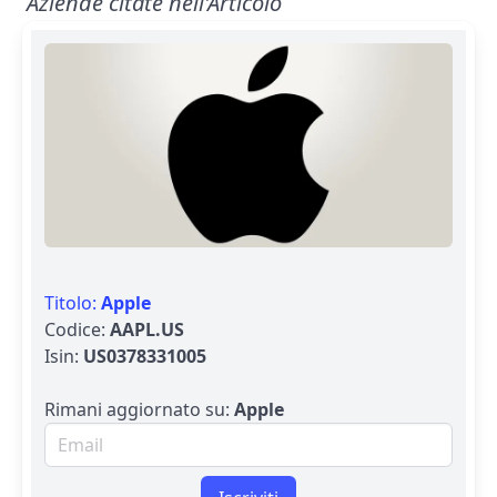
Aziende citate nell'Articolo
Titolo:
Apple
Codice:
AAPL.US
Isin:
US0378331005
Rimani aggiornato su:
Apple
Email per newsletter