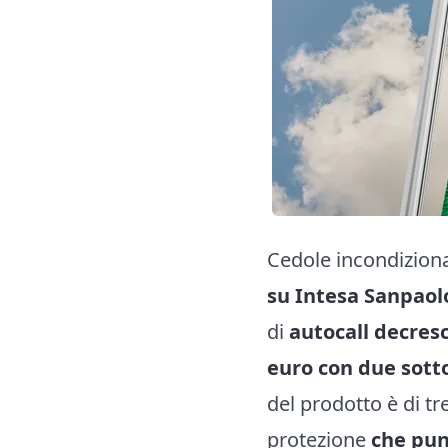
Cedole incondiziona
su Intesa Sanpaolo
di
autocall decresc
euro con due sotto
del prodotto è di tr
protezione
che punt