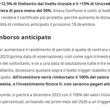
+12,5% di Stellantis dal livello iniziale e il +15% di Unicred
riera di poco meno del 50%
. Intesa SanPaolo è sotto al livell
 rendere il certificate più protetto, perché aumenta le dista
ilità di rimborso anticipato il prossimo 18 dicembre.
rimborso anticipato
 aumentare il rendimento di periodo è quella di centrare il
 2023 (prima data di osservazione), così come ogni trimestr
 dei sottostanti, e se a una data di valutazione tutte e tre le
llantis, dovessero quotare sopra il livello trigger stabilito (o 
icipato.
All’investitore verrà rimborsato il 100% del valor
edola, e l’investimento finisce lì: non saranno pagati alt
escente: si partirà a dicembre 2023 con il 100% dei valori inizia
 percentuali, arrivando nei primi mesi del 2026 a un trigger