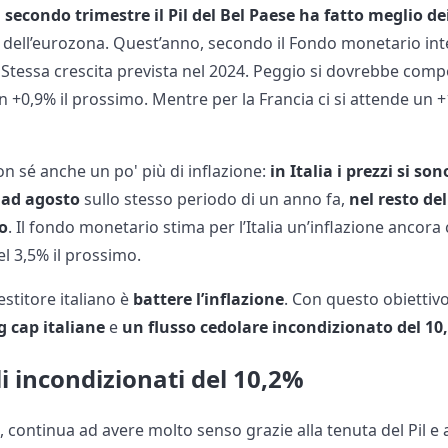
 secondo trimestre il Pil del Bel Paese ha fatto meglio de
 dell’eurozona. Quest’anno, secondo il Fondo monetario in
 Stessa crescita prevista nel 2024. Peggio si dovrebbe com
n +0,9% il prossimo. Mentre per la Francia ci si attende un
con sé anche un po' più di inflazione:
in Italia i prezzi si so
 ad agosto
sullo stesso periodo di un anno fa,
nel resto de
o
. Il fondo monetario stima per l’Italia un’inflazione ancora
l 3,5% il prossimo.
estitore italiano è
battere l’inflazione
. Con questo obiettiv
ig cap italiane
e
un flusso cedolare incondizionato del 10
 incondizionati del 10,2%
di, continua ad avere molto senso grazie alla tenuta del Pil e a