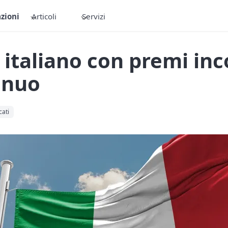
zioni
Articoli
Servizi
te italiano con premi in
nnuo
cati