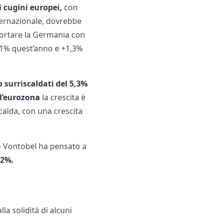
i cugini europei,
con
ternazionale, dovrebbe
portare la Germania con
 +1% quest’anno e +1,3%
no surriscaldati del 5,3%
ll’eurozona
la crescita è
 calda, con una crescita
o Vontobel ha pensato a
,2%.
lla solidità di alcuni