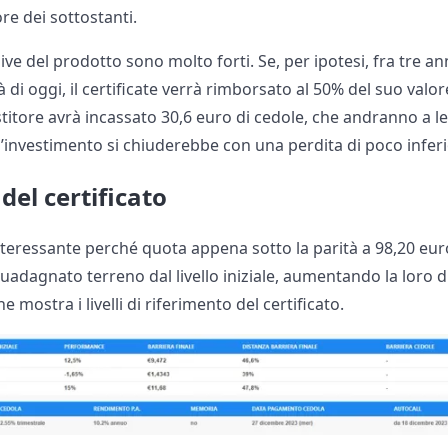
e dei sottostanti.
ive del prodotto sono molto forti. Se, per ipotesi, fra tre an
à di oggi, il certificate verrà rimborsato al 50% del suo valo
titore avrà incassato 30,6 euro di cedole, che andranno a le
e l’investimento si chiuderebbe con una perdita di poco infer
 del certificato
interessante perché quota appena sotto la parità a 98,20 euro 
adagnato terreno dal livello iniziale, aumentando la loro di
e mostra i livelli di riferimento del certificato.