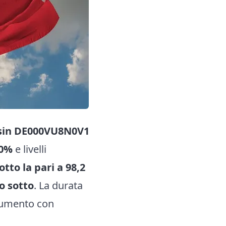
sin DE000VU8N0V1
40%
e livelli
otto la pari a 98,2
co sotto
. La durata
strumento con