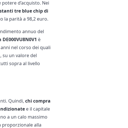
e potere d’acquisto. Nei
stanti tre blue chip di
o la parità a 98,2 euro.
 rendimento annuo del
sin DE000VU8N0V1
è
anni nel corso dei quali
, su un valore del
tti sopra al livello
anti. Quindi,
chi compra
ondizionate
e il capitale
 fino a un calo massimo
à proporzionale alla