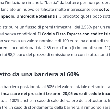
, ma l’inflazione rimane la “bestia” da battere per non perder
 lanciato un nuovo certificate molto interessante con
sotto
anpaolo, Unicredit e Stellantis
. Il prodotto quota poco sott
 distribuire un flusso di premi trimestrali del 2,55% per un
ti senza condizioni.
Il Cedola Fissa Express con codice I
o scorso a un valore nominale di 100 euro, ha durata di tre 
remi incondizionati da 2,55 euro l’uno (i rimanenti sono 11)
ri ai 98,2 euro del prezzo di emissione ma con i sottostanti tu
etto da una barriera al 60%
na barriera posizionata al 60% del valore iniziale dei sottost
rà incassare nei prossimi tre anni 28,05 euro di cedole
inc
to al 100% anche in caso di calo del valore dei sottostanti,
 tre. In caso di sfondamento della barriera, il rimborso sar