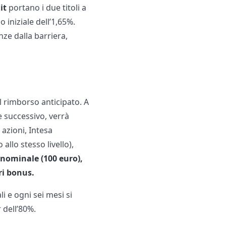
it
portano i due titoli a
o iniziale dell’1,65%.
nze dalla barriera,
 rimborso anticipato. A
e successivo, verrà
 azioni, Intesa
allo stesso livello),
e nominale (100 euro),
ri bonus.
li e ogni sei mesi si
 dell’80%.