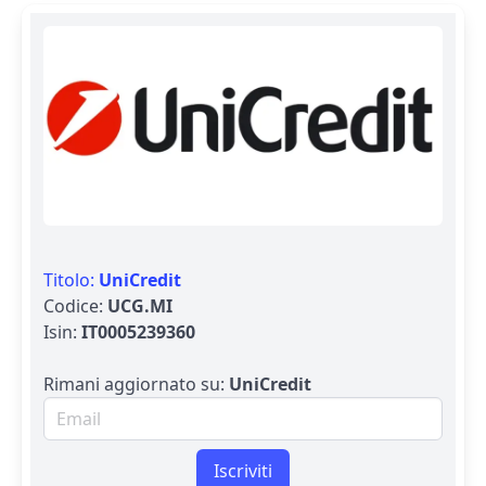
Titolo:
UniCredit
Codice:
UCG.MI
Isin:
IT0005239360
Rimani aggiornato su:
UniCredit
Email per newsletter
Iscriviti