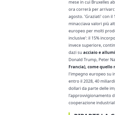
mese in cui Bruxelles ab
ora correrà per arrivarc
agosto. 'Graziati' con i
minacciava valori più al
europeo per molti prodotti
inclusive': il 15% incorp
invece superiore, contin
dazi su
acciaio e allum
Donald Trump, Peter N
Francia), come quello r
l'impegno europeo su inve
entro il 2028, 40 miliardi
dollari da parte delle i
l'approvvigionamento di 
cooperazione industrial