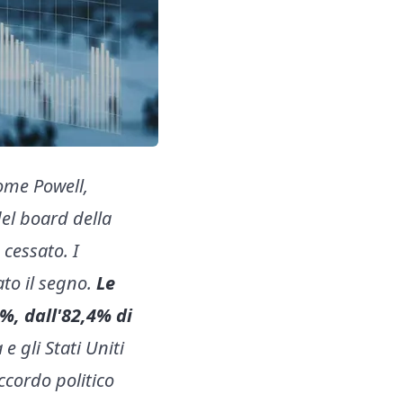
rome Powell,
del board della
 cessato. I
ato il segno.
Le
5%, dall'82,4% di
e gli Stati Uniti
ccordo politico