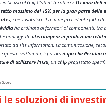
o in Scozia al Golf Club di Turnberry.
Il cuore dell'
n tetto massimo del 15% per la gran parte delle 
tates
, che sostituisce il regime precedente fatto di
Nvidia
ha ordinato ai fornitori di componenti, tra
 Technology, di
interrompere la produzione relati
rtato da The Information. La comunicazione, secon
ne questa settimana, è partita
dopo che Pechino
h
tare di utilizzare l'H20
, un
chip
progettato speci
u Google
i le soluzioni di invest