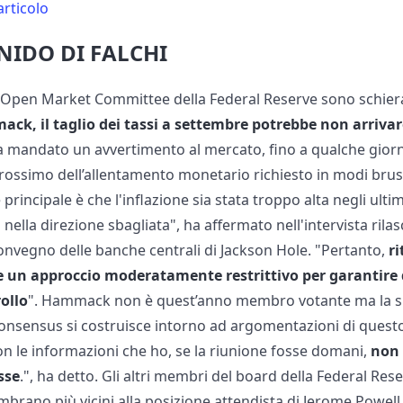
articolo
 NIDO DI FALCHI
 Open Market Committee della Federal Reserve sono schierati
ck, il taglio dei tassi a settembre potrebbe non arrivar
ha mandato un avvertimento al mercato, fino a qualche giorn
prossimo dell’allentamento monetario richiesto in modi brus
rincipale è che l'inflazione sia stata troppo alta negli ultim
lla direzione sbagliata", ha affermato nell'intervista rila
convegno delle banche centrali di Jackson Hole. "Pertanto,
r
un approccio moderatamente restrittivo per garantire d
rollo
". Hammack non è quest’anno membro votante ma la s
consensus si costruisce intorno ad argomentazioni di questo 
 le informazioni che ho, se la riunione fosse domani,
non 
esse
.", ha detto. Gli altri membri del board della Federal Rese
mbrano più vicini alla posizione attendista di Jerome Powell 