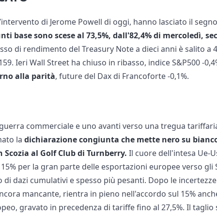
intervento di Jerome Powell di oggi, hanno lasciato il segn
punti base sono scese al 73,5%, dall'82,4% di mercoledì, 
tasso di rendimento del Treasury Note a dieci anni è salito a 4,
59. Ieri Wall Street ha chiuso in ribasso, indice S&P500 -0,
rno alla parità
, future del Dax di Francoforte -0,1%.
 guerra commerciale e uno avanti verso una tregua tariffari
mato la
dichiarazione congiunta che mette nero su bianco 
n Scozia al Golf Club di Turnberry.
Il cuore dell'intesa Ue-U
15% per la gran parte delle esportazioni europee verso gli St
 di dazi cumulativi e spesso più pesanti. Dopo le incertezze
ancora mancante, rientra in pieno nell'accordo sul 15% anch
eo, gravato in precedenza di tariffe fino al 27,5%. Il taglio