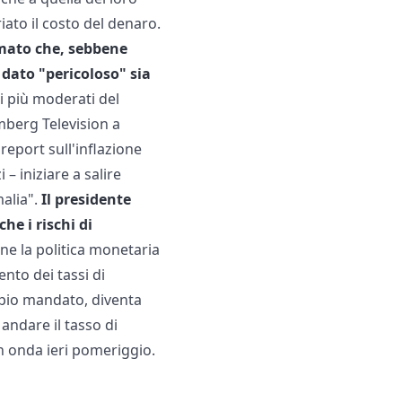
iato il costo del denaro.
rmato che, sebbene
n dato "pericoloso" sia
i più moderati del
mberg Television a
eport sull'inflazione
 – iniziare a salire
malia".
Il presidente
he i rischi di
ne la politica monetaria
nto dei tassi di
ppio mandato, diventa
andare il tasso di
n onda ieri pomeriggio.