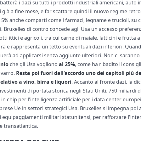
batterà i dazi su tutti i prodotti industriali americani, auto
i già a fine mese, e far scattare quindi il nuovo regime ret
l 15% anche comparti come i farmaci, legname e trucioli, su
ti. Bruxelles di contro concede agli Usa un accesso preferen
 ittici e agricoli, tra cui carne di maiale, latticini e frutta a 
ora e rappresenta un tetto su eventuali dazi inferiori. Quando
uerà ad applicarsi senza aggiunte ulteriori. Non ci saranno 
inio
che gli Usa vogliono
al 25%
, come ha ribadito il consig
avarro.
Resta poi fuori dall'accordo uno dei capitoli più deli
elativo a vino, birra e liquori
. Accanto al fronte dazi, la 
stimenti di portata storica negli Stati Uniti: 750 miliardi di
 in chip per l'intelligenza artificiale per i data center europei
mprese Ue in settori strategici Usa. Bruxelles si impegna po
equipaggiamenti militari statunitensi, per rafforzare l'inter
e transatlantica.