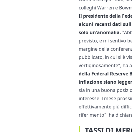
colleghi Warren e Bowman
Il presidente della Fe
alcuni recenti dati sul
solo un'anomalia.
"Abb
previsto, e mi sentivo b
margine della conferenz
pubblicato, in cui si è v
vertiginosamente", ha a
della Federal Reserve B
inflazione siano legger
sia in una buona posizi
interesse il mese pross
effettivamente più diffi
riferimento", ha dichia
TASSI DI ME