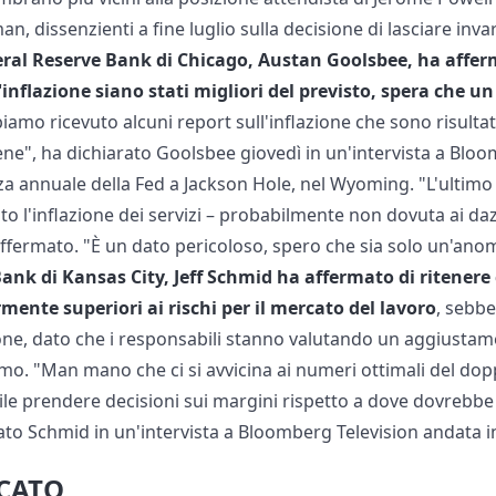
, dissenzienti a fine luglio sulla decisione di lasciare invar
deral Reserve Bank di Chicago, Austan Goolsbee, ha affe
l'inflazione siano stati migliori del previsto, spera che u
iamo ricevuto alcuni report sull'inflazione che sono risultat
ene", ha dichiarato Goolsbee giovedì in un'intervista a Bloo
a annuale della Fed a Jackson Hole, nel Wyoming. "L'ultimo r
isto l'inflazione dei servizi – probabilmente non dovuta ai dazi
ffermato. "È un dato pericoloso, spero che sia solo un'ano
ank di Kansas City, Jeff Schmid ha affermato di ritenere c
mente superiori ai rischi per il mercato del lavoro
, sebbe
one, dato che i responsabili stanno valutando un aggiustame
imo. "Man mano che ci si avvicina ai numeri ottimali del do
cile prendere decisioni sui margini rispetto a dove dovrebbe 
rato Schmid in un'intervista a Bloomberg Television andata i
RCATO