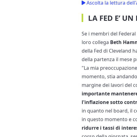
Ascolta la lettura dell'
LA FED E’ UN
Se i membri del Federal
loro collega
Beth Hamma
della Fed di Cleveland 
della partenza il mese 
"La mia preoccupazione p
momento, stia andando ne
margine dei lavori del 
importante mantenere 
l'inflazione sotto cont
in quanto nel board, il 
in questo momento e con
ridurre i tassi di inter
corso della giornata, se