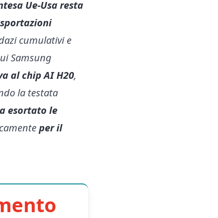
intesa Ue-Usa resta
esportazioni
 dazi cumulativi e
 cui Samsung
va al chip AI H20
,
do la testata
a esortato le
ficamente
per il
imento