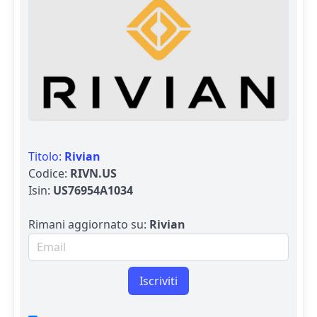
Titolo:
Rivian
Codice:
RIVN.US
Isin:
US76954A1034
Rimani aggiornato su:
Rivian
Email per newsletter
Iscriviti