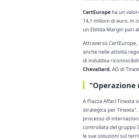
CertEurope
ha un valore
14,1 milioni di euro, in
un Ebitda Margin pari a
Attraverso CertEurope, T
anche nelle attività reg
di indubbia riconoscibi
Chevallard
, AD di Tinex
"Operazione 
A Piazza Affari Tinexta 
strategica per Tinexta".
processo di internaziona
controllata del gruppo I
le sue soluzioni sul terr