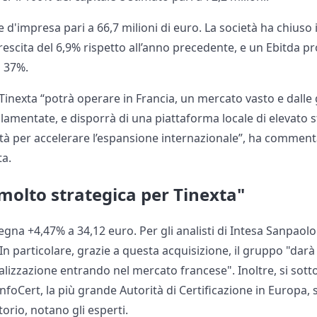
 d'impresa pari a 66,7 milioni di euro. La società ha chiuso i
 crescita del 6,9% rispetto all’anno precedente, e un Ebitda p
l 37%.
inexta “potrà operare in Francia, un mercato vasto e dalle 
olamentate, e disporrà di una piattaforma locale di elevato 
lità per accelerare l’espansione internazionale”, ha commen
ta.
molto strategica per Tinexta"
segna +4,47% a 34,12 euro. Per gli analisti di Intesa Sanpaol
 In particolare, grazie a questa acquisizione, il gruppo "dar
lizzazione entrando nel mercato francese". Inoltre, si sott
nfoCert, la più grande Autorità di Certificazione in Europa, 
itorio, notano gli esperti.