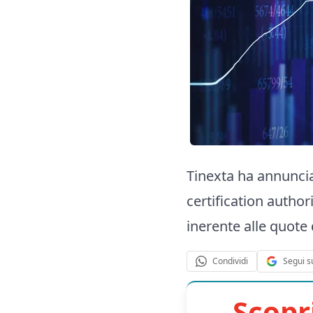
Tinexta ha annuncia
certification authori
inerente alle quote
Segui s
Condividi
Scopr