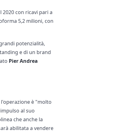
l 2020 con ricavi pari a
roforma 5,2 milioni, con
grandi potenzialità,
standing e di un brand
tato
Pier Andrea
o l'operazione è "molto
à impulso al suo
olinea che anche la
sarà abilitata a vendere