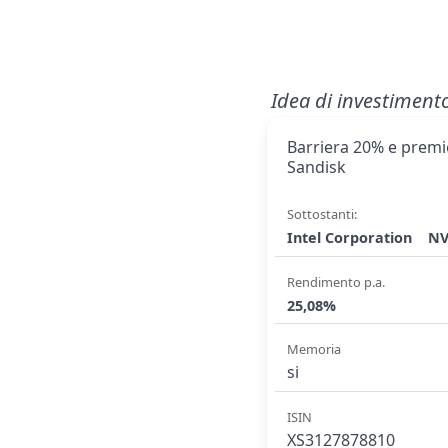
Idea di investiment
Barriera 20% e premio
Sandisk
Sottostanti:
Intel Corporation
NV
Rendimento p.a.
25,08%
Memoria
si
ISIN
XS3127878810