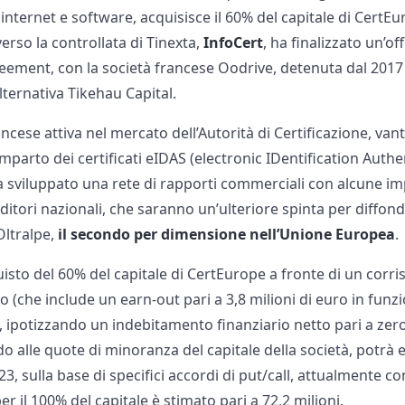
i internet e software, acquisisce il 60% del capitale di CertE
erso la controllata di Tinexta,
InfoCert
, ha finalizzato un’of
eement, con la società francese Oodrive, detenuta dal 2017
ternativa Tikehau Capital.
ancese attiva nel mercato dell’Autorità di Certificazione, va
comparto dei certificati eIDAS (electronic IDentification Auth
a sviluppato una rete di rapporti commerciali con alcune im
ditori nazionali, che saranno un’ulteriore spinta per diffond
Oltralpe,
il secondo per dimensione nell’Unione Europea
.
isto del 60% del capitale di CertEurope a fronte di un corr
uro (che include un earn-out pari a 3,8 milioni di euro in fu
), ipotizzando un indebitamento finanziario netto pari a zero
o alle quote di minoranza del capitale della società, potrà e
23, sulla base di specifici accordi di put/call, attualmente co
er il 100% del capitale è stimato pari a 72,2 milioni.