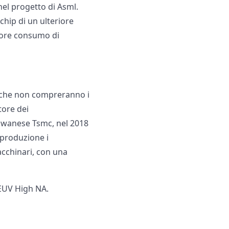
nel progetto di Asml.
chip di un ulteriore
nore consumo di
p che non compreranno i
tore dei
aiwanese Tsmc, nel 2018
 produzione i
acchinari, con una
 EUV High NA.