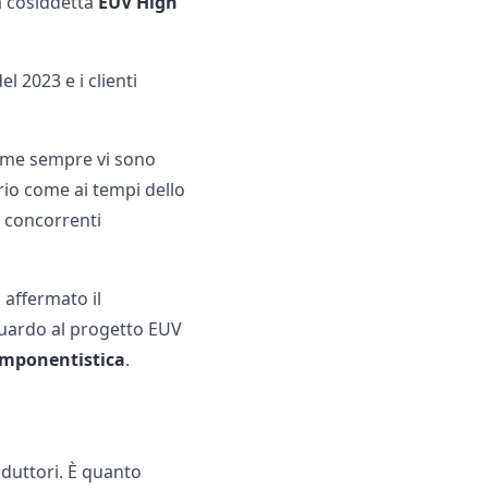
la cosiddetta
EUV High
 2023 e i clienti
 come sempre vi sono
rio come ai tempi dello
e concorrenti
 affermato il
guardo al progetto EUV
componentistica
.
nduttori. È quanto