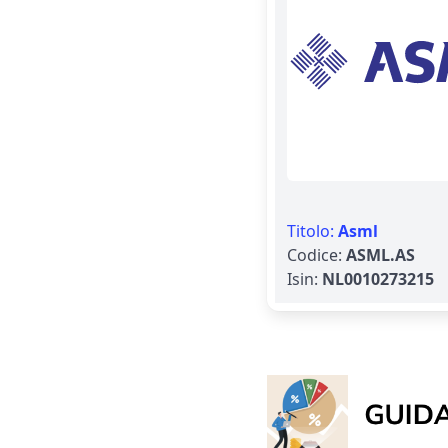
Titolo:
Asml
Codice:
ASML.AS
Isin:
NL0010273215