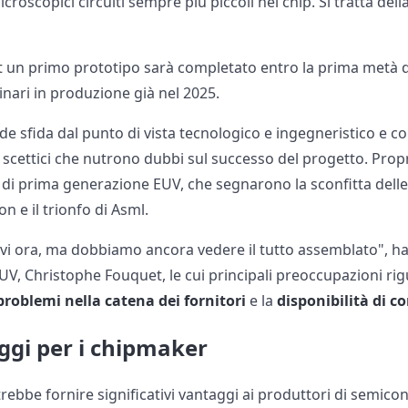
icroscopici circuiti sempre più piccoli nei chip. Si tratta del
n primo prototipo sarà completato entro la prima metà del
nari in produzione già nel 2025.
ande sfida dal punto di vista tecnologico e ingegneristico e
 scettici che nutrono dubbi sul successo del progetto. Prop
 di prima generazione EUV, che segnarono la sconfitta dell
 e il trionfo di Asml.
tivi ora, ma dobbiamo ancora vedere il tutto assemblato", ha
UV, Christophe Fouquet, le cui principali preoccupazioni ri
problemi nella catena dei fornitori
e la
disponibilità di 
ggi per i chipmaker
ebbe fornire significativi vantaggi ai produttori di semico