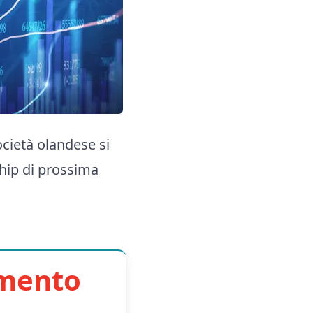
ocietà olandese si
chip di prossima
imento