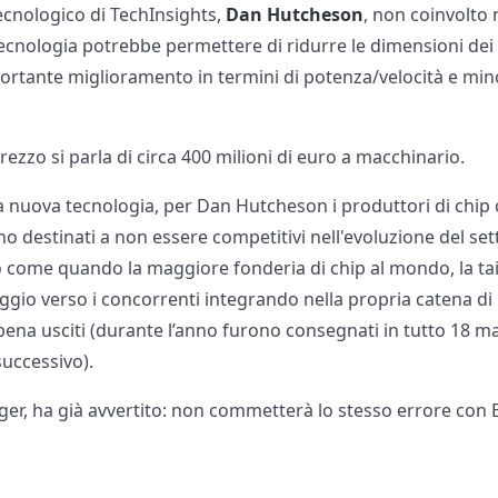
tecnologico di TechInsights,
Dan Hutcheson
, non coinvolto 
ecnologia potrebbe permettere di ridurre le dimensioni dei 
ortante miglioramento in termini di potenza/velocità e mi
rezzo si parla di circa 400 milioni di euro a macchinario.
la nuova tecnologia, per Dan Hutcheson i produttori di chi
 destinati a non essere competitivi nell'evoluzione del set
o come quando la maggiore fonderia di chip al mondo, la t
ggio verso i concorrenti integrando nella propria catena di
na usciti (durante l’anno furono consegnati in tutto 18 m
successivo).
singer, ha già avvertito: non commetterà lo stesso errore con