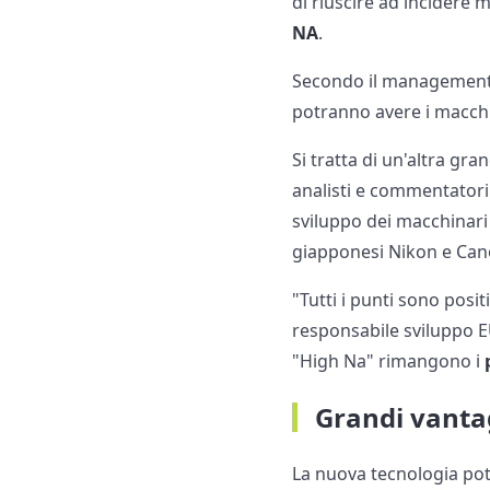
di riuscire ad incidere m
NA
.
Secondo il management u
potranno avere i macchi
Si tratta di un'altra gr
analisti e commentatori
sviluppo dei macchinari
giapponesi Nikon e Canon
"Tutti i punti sono posi
responsabile sviluppo E
"High Na" rimangono i
Grandi vanta
La nuova tecnologia potr