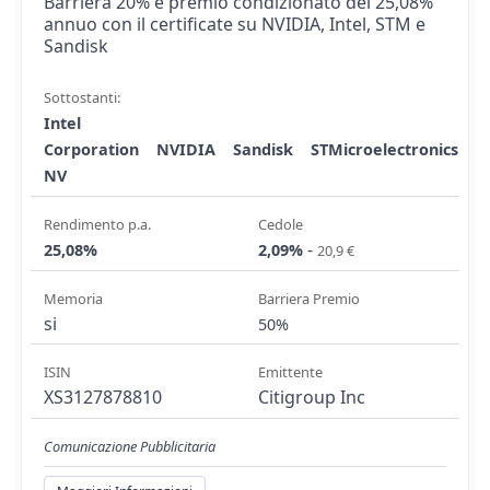
Barriera 20% e premio condizionato del 25,08%
annuo con il certificate su NVIDIA, Intel, STM e
Sandisk
Sottostanti:
Intel
Corporation
NVIDIA
Sandisk
STMicroelectronics
NV
Rendimento p.a.
Cedole
-
25,08%
2,09%
20,9 €
Memoria
Barriera Premio
si
50%
ISIN
Emittente
XS3127878810
Citigroup Inc
Comunicazione Pubblicitaria