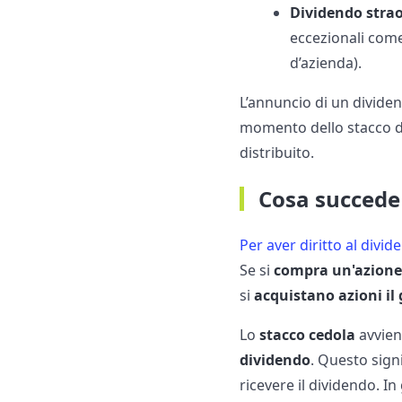
Dividendo stra
eccezionali come
d’azienda).
L’annuncio di un dividen
momento dello stacco del
distribuito.
Cosa succede 
Per aver diritto al divi
Se si
compra un'azione 
si
acquistano azioni il 
Lo
stacco cedola
avviene
dividendo
. Questo sign
ricevere il dividendo. I