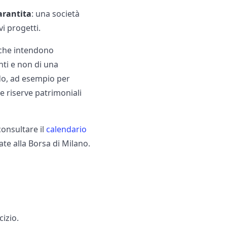
arantita
: una società
vi progetti.
e che intendono
enti e non di una
ndo, ad esempio per
le riserve patrimoniali
consultare il
calendario
ate alla Borsa di Milano.
cizio.