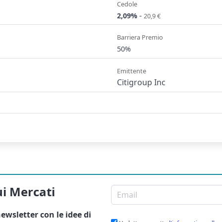
Cedole
-
2,09%
20,9 €
Barriera Premio
50%
Emittente
Citigroup Inc
ui Mercati
Email per newsletter
ewsletter
con le idee di